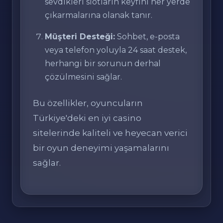
sevdikleri slotların keyfini her yerde
çıkarmalarına olanak tanır.
Müşteri Desteği:
Sohbet, e-posta
veya telefon yoluyla 24 saat destek,
herhangi bir sorunun derhal
çözülmesini sağlar.
Bu özellikler, oyuncuların
Türkiye'deki en iyi casino
sitelerinde kaliteli ve heyecan verici
bir oyun deneyimi yaşamalarını
sağlar.