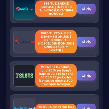
666 TL DENEME
BONUSU | 💰 30.000
GIRIŞ
TL %200 İLK YATIRIM
BONUSU
1000 TL CEVRIMSIZ
DENEME BONUSU |
%200 10000 TL
GIRIŞ
HOSGELDİN BONUSU |
SINIRSIZ CEKIM
İMKANI |
🎁 SWEETX kodunu
gir, 150 Free Spin’i
kap! 🍬 7Slots’ta seni
GIRIŞ
50.000 TL’ye kadar
bonus ve ekstra 300
Free Spin bekliyor!
20.000₺ ‘ye varan hos
GIRIŞ