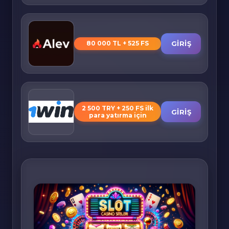
80 000 TL + 525 FS
GIRIŞ
2 500 TRY + 250 FS ilk
GIRIŞ
para yatırma için